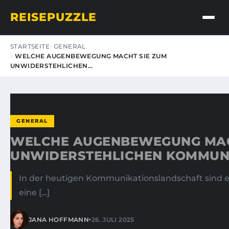
REISEPUZZLE
STARTSEITE
GENERAL
WELCHE AUGENBEWEGUNG MACHT SIE ZUM
UNWIDERSTEHLICHEN…
GENERAL
WELCHE AUGENBEWEGUNG MAC
UNWIDERSTEHLICHEN KOMMUN
In der heutigen Kommunikationslandschaft sind e
eine […]
•
JANA HOFFMANN
26. JULI 2025