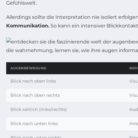
Gefühlswelt.
Allerdings sollte die Interpretation nie isoliert erfolge
Kommunikation.
So kann ein intensiver Blickkonta
AUGENBEWEGUNG
BED
Blick nach oben links
Vis
Blick nach oben rechts
Vis
Blick seitlich (links/rechts)
Aud
Blick nach unten links
Inn
Blick nach unten rechts
Emo