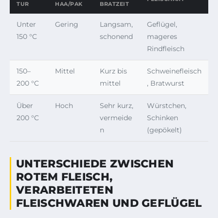
TUR
HAA/PAK
BRATZEIT
Unter
Gering
Langsam,
Geflügel,
150 °C
schonend
mageres
Rindfleisch
150–
Mittel
Kurz bis
Schweinefleisch
200 °C
mittel
, Bratwurst
Über
Hoch
Sehr kurz,
Würstchen,
200 °C
vermeide
Schinken
n
(gepökelt)
UNTERSCHIEDE ZWISCHEN
ROTEM FLEISCH,
VERARBEITETEN
FLEISCHWAREN UND GEFLÜGEL