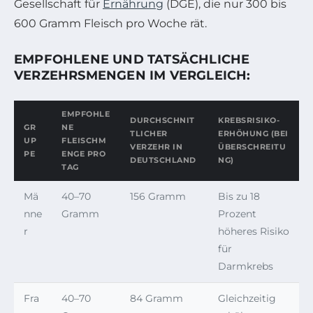
Gesellschaft für
Ernährung
(DGE), die nur 300 bis
600 Gramm Fleisch pro Woche rät.
EMPFOHLENE UND TATSÄCHLICHE
VERZEHRSMENGEN IM VERGLEICH:
EMPFOHLE
DURCHSCHNIT
KREBSRISIKO-
GR
NE
TLICHER
ERHÖHUNG (BEI
UP
FLEISCHM
VERZEHR IN
ÜBERSCHREITU
PE
ENGE PRO
DEUTSCHLAND
NG)
TAG
Mä
40–70
156 Gramm
Bis zu 18
nne
Gramm
Prozent
r
höheres Risiko
für
Darmkrebs
Fra
40–70
84 Gramm
Gleichzeitig