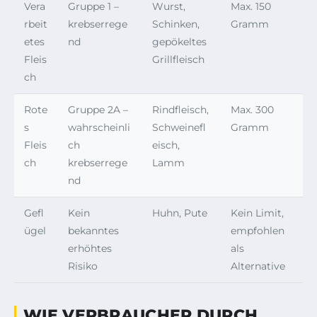
Vera
Gruppe 1 –
Wurst,
Max. 150
rbeit
krebserrege
Schinken,
Gramm
etes
nd
gepökeltes
Fleis
Grillfleisch
ch
Rote
Gruppe 2A –
Rindfleisch,
Max. 300
s
wahrscheinli
Schweinefl
Gramm
Fleis
ch
eisch,
ch
krebserrege
Lamm
nd
Gefl
Kein
Huhn, Pute
Kein Limit,
ügel
bekanntes
empfohlen
erhöhtes
als
Risiko
Alternative
WIE VERBRAUCHER DURCH