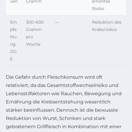
uen
Gramm
erhöhtes
Risiko
Em
300–600
—
Reduktion des
pfe
Gramm
Krebsrisikos
hlu
pro
ng
Woche
DG
E
Die Gefahr durch Fleischkonsum wird oft
relativiert, da das Gesamtstoffwechselrisiko und
Lebensstilfaktoren wie Rauchen, Bewegung und
Ernährung die Krebsentstehung wesentlich
stärker beeinflussen. Dennoch ist die bewusste
Reduktion von Wurst, Schinken und stark
gebratenem Grillfleisch in Kombination mit einer