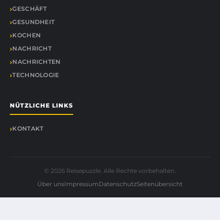
GESCHÄFT
GESUNDHEIT
KOCHEN
NACHRICHT
NACHRICHTEN
TECHNOLOGIE
NÜTZLICHE LINKS
KONTAKT
© 2026 Reisepuzzle. Alle Rechte vorbehalten.
Über uns
Impressum
Datenschutz
Seitenübersicht