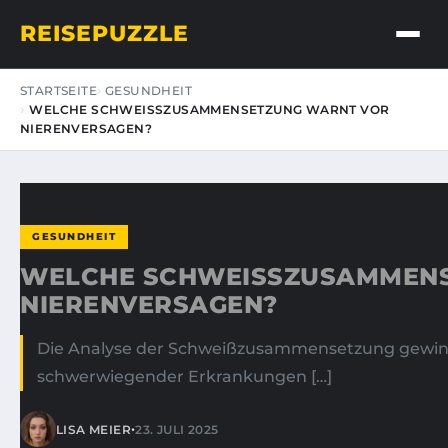
REISEPUZZLE
STARTSEITE
GESUNDHEIT
WELCHE SCHWEISSZUSAMMENSETZUNG WARNT VOR N
IERENVERSAGEN?
GESUNDHEIT
WELCHE SCHWEISSZUSAMMENSE
IERENVERSAGEN?
Die Analyse der Schweißzusammensetzung gewin
schwerwiegender Erkrankungen […]
•
LISA MEIER
23. JULI 2025