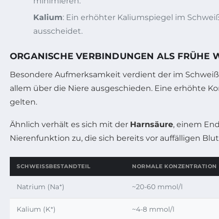
minimieren.
Kalium
: Ein erhöhter Kaliumspiegel im Schwei
ausscheidet.
ORGANISCHE VERBINDUNGEN ALS FRÜHE 
Besondere Aufmerksamkeit verdient der im Schwei
allem über die Niere ausgeschieden. Eine erhöhte K
gelten.
Ähnlich verhält es sich mit der
Harnsäure
, einem End
Nierenfunktion zu, die sich bereits vor auffälligen B
SCHWEISSBESTANDTEIL
NORMALE KONZENTRATION
Natrium (Na⁺)
~20-60 mmol/l
Kalium (K⁺)
~4-8 mmol/l