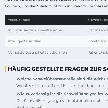
können, um die Nierenfunktion indirekt zu verbessern
TECHNOLOGIE
ANWENDUN
Miniaturisierte Schweißsensoren
Früherkenn
Intelligente Textilien
Monitoring 
Vernetzte Gesundheitsplattformen
Patientenü
HÄUFIG GESTELLTE FRAGEN ZUR
Welche Schweißbestandteile sind die wichti
Vor allem Harnstoff und Kalium. Ihre Konzentr
Wie zuverlässig ist die Schweißanalyse im V
Die Schweißanalyse gewährleistet eine nicht-inva
Blutdiagnostik.