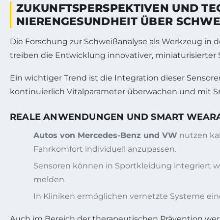
ZUKUNFTSPERSPEKTIVEN UND T
NIERENGESUNDHEIT ÜBER SCHWEI
Die Forschung zur Schweißanalyse als Werkzeug in d
treiben die Entwicklung innovativer, miniaturisierter
Ein wichtiger Trend ist die Integration dieser Sensor
kontinuierlich Vitalparameter überwachen und mit
REALE ANWENDUNGEN UND SMART WEARAB
Autos von Mercedes-Benz und VW
nutzen ka
Fahrkomfort individuell anzupassen.
Sensoren können in Sportkleidung integriert 
melden.
In Kliniken ermöglichen vernetzte Systeme ei
Auch im Bereich der therapeutischen Prävention werde