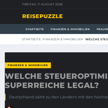
FREITAG, 7. AUGUST 2026
REISEPUZZLE
STARTSEITE
FINANZEN & IMMOBILIEN
FRAUE
STARTSEITE
FINANZEN & IMMOBILIEN
WELCHE STEU
FINANZEN & IMMOBILIEN
WELCHE STEUEROPTIM
SUPERREICHE LEGAL?
Deutschland zählt zu den Ländern mit den höchste