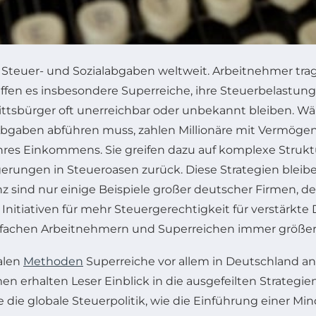
Steuer- und Sozialabgaben weltweit. Arbeitnehmer trag
ffen es insbesondere Superreiche, ihre Steuerbelastung 
ittsbürger oft unerreichbar oder unbekannt bleiben. 
gaben abführen muss, zahlen Millionäre mit Vermögen 
 ihres Einkommens. Sie greifen dazu auf komplexe Stru
ungen in Steueroasen zurück. Diese Strategien bleiben f
ind nur einige Beispiele großer deutscher Firmen, d
 Initiativen für mehr Steuergerechtigkeit für verstärkt
infachen Arbeitnehmern und Superreichen immer größer
galen
Methoden
Superreiche vor allem in Deutschland a
n erhalten Leser Einblick in die ausgefeilten Strategi
die globale Steuerpolitik, wie die Einführung einer Mi