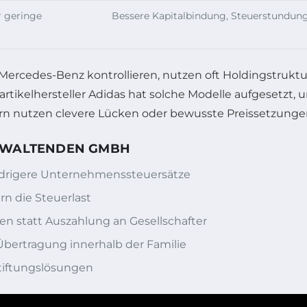
r geringe
Bessere Kapitalbindung, Steuerstundun
 Mercedes-Benz kontrollieren, nutzen oft Holdingstruk
rtikelhersteller Adidas hat solche Modelle aufgesetzt,
ndern nutzen clevere Lücken oder bewusste Preissetzunge
ERWALTENDEN GMBH
edrigere Unternehmenssteuersätze
n die Steuerlast
n statt Auszahlung an Gesellschafter
Übertragung innerhalb der Familie
Stiftungslösungen