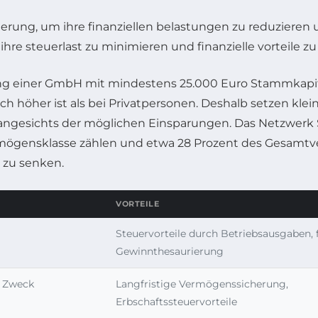
ndung einer GmbH mit mindestens 25.000 Euro Stammkap
ch höher ist als bei Privatpersonen. Deshalb setzen kle
ngesichts der möglichen Einsparungen. Das Netzwerk St
mögensklasse zählen und etwa 28 Prozent des Gesamtv
 zu senken.
VORTEILE
Steuervorteile durch Betriebsausgaben, f
Gewinnthesaurierung
h Zweck
Langfristige Vermögenssicherung,
Erbschaftssteuervorteile