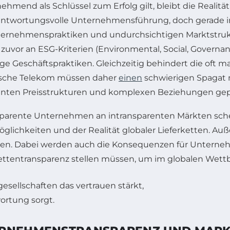
ehmend als Schlüssel zum Erfolg gilt, bleibt die Realit
antwortungsvolle Unternehmensführung, doch gerade in
ternehmenspraktiken und undurchsichtigen Marktstrukt
e zuvor an ESG-Kriterien (Environmental, Social, Governa
ge Geschäftspraktiken. Gleichzeitig behindert die of
tsche Telekom müssen daher
einen
schwierigen Spagat m
renten Preisstrukturen und komplexen Beziehungen gepr
nsparente Unternehmen an intransparenten Märkten sch
glichkeiten und der Realität globaler Lieferketten. A
eigen. Dabei werden auch die Konsequenzen für Unterne
kettentransparenz stellen müssen, um im globalen Wet