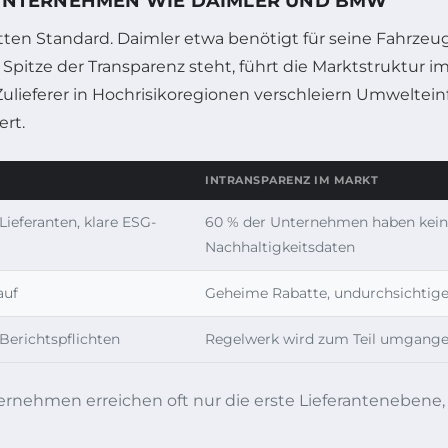
T UNTERNEHMEN WIE DAIMLER UND BMW
etten Standard. Daimler etwa benötigt für seine Fahr
itze der Transparenz steht, führt die Marktstruktur im
ulieferer in Hochrisikoregionen verschleiern Umweltei
rt.
INTRANSPARENZ IM MARKT
Lieferanten, klare ESG-
60 % der Unternehmen haben keinen
Nachhaltigkeitsdaten
auf
Geheime Rabatte, undurchsichtig
Berichtspflichten
Regelwerk wird zum Teil umgangen
rnehmen erreichen oft nur die erste Lieferantenebene, 