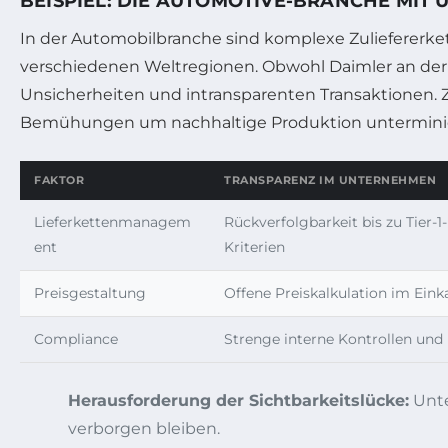
BEISPIEL: DIE AUTOMOTIVE-BRANCHE MI
In der Automobilbranche sind komplexe Zuliefererk
verschiedenen Weltregionen. Obwohl Daimler an der Sp
Unsicherheiten und intransparenten Transaktionen. Z
Bemühungen um nachhaltige Produktion unterminie
FAKTOR
TRANSPARENZ IM UNTERNEHMEN
Lieferkettenmanagem
Rückverfolgbarkeit bis zu Tier-1-
ent
Kriterien
Preisgestaltung
Offene Preiskalkulation im Eink
Compliance
Strenge interne Kontrollen und 
Herausforderung der Sichtbarkeitslücke:
Unte
verborgen bleiben.