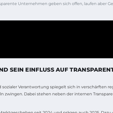
parente Unternehmen geben sich offen, laufen aber Ge
D SEIN EINFLUSS AUF TRANSPAREN
zialer Verantwortung spiegelt sich in verschärften r
ln zwingen. Dabei stehen neben der internen Transpar
Marktgeschehen seit 2024 und prägen auch 2025. Dazu 