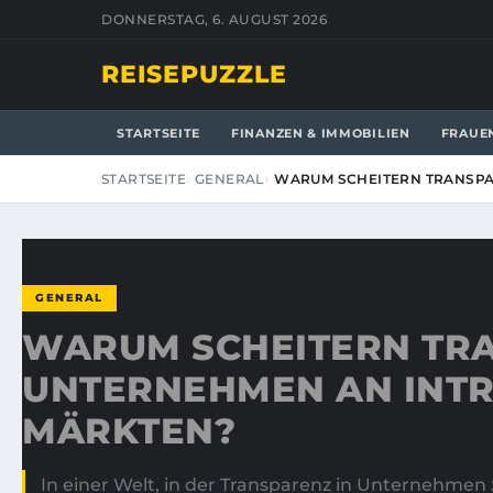
DONNERSTAG, 6. AUGUST 2026
REISEPUZZLE
STARTSEITE
FINANZEN & IMMOBILIEN
FRAUE
STARTSEITE
GENERAL
WARUM SCHEITERN TRANSP
GENERAL
WARUM SCHEITERN TR
UNTERNEHMEN AN INT
MÄRKTEN?
In einer Welt, in der Transparenz in Unternehmen z