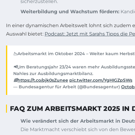
sicherzustellen.
Weiterbildung und Wachstum fördern:
Kandid
In einer dynamischen Arbeitswelt lohnt sich zudem ei
Auswahl bietet:
Podcast: Jetzt mit Sarahs Tipps die 
📉Arbeitsmarkt im Oktober 2024 – Weiter kaum Herbs
📢„Im Beratungsjahr 23/24 waren mehr Ausbildungsstel
Nahles zur Ausbildungsmarktbilanz.
📰
https://t.co/pjk0sZunee
pic.twitter.com/YgHIGZpSWs
— Bundesagentur für Arbeit (@Bundesagentur)
Octob
FAQ ZUM ARBEITSMARKT 2025 IN
Wie verändert sich der Arbeitsmarkt in Deut
Die Marktmacht verschiebt sich von den Bewerbe