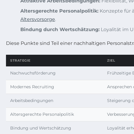
Attraktive Arbeitsbedingungen:
Flexibilität,
Altersgerechte Personalpolitik:
Konzepte für ä
Altersvorsorge
.
Bindung durch Wertschätzung:
Loyalität im 
Diese Punkte sind Teil einer nachhaltigen Personals
STRATEGIE
ZIEL
Nachwuchsförderung
Frühzeitige 
Modernes Recruiting
Ansprechen q
Arbeitsbedingungen
Steigerung d
Altersgerechte Personalpolitik
Verbesserun
Bindung und Wertschätzung
Loyalität er