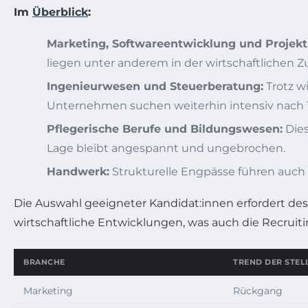
Im
Überblick
:
Marketing, Softwareentwicklung und Proje
liegen unter anderem in der wirtschaftlichen
Ingenieurwesen und Steuerberatung:
Trotz w
Unternehmen suchen weiterhin intensiv nach 
Pflegerische Berufe und Bildungswesen:
Dies
Lage bleibt angespannt und ungebrochen.
Handwerk:
Strukturelle Engpässe führen auch 
Die Auswahl geeigneter Kandidat:innen erfordert des
wirtschaftliche Entwicklungen, was auch die Recrui
BRANCHE
TREND DER STE
Marketing
Rückgang