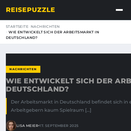
REISEPUZZLE
STARTSEITE
NACHRICHTEN
WIE ENTWICKELT SICH DER ARBEITSMARKT IN
DEUTSCHLAND?
NACHRICHTEN
WIE ENTWICKELT SICH DER ARB
DEUTSCHLAND?
Der Arbeitsmarkt in Deutschland befindet sich i
Arbeitgebern kaum Spielraum […]
•
LISA MEIER
17. SEPTEMBER 2025