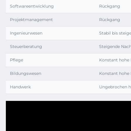
Softwareentwicklung
Rückgang
Projektmanagement
Rückgang
Ingenieurwesen
Stabil bis stei
Steuerberatung
Steigende Nach
Pflege
Konstant hohe 
Bildungswesen
Konstant hohe 
Handwerk
Ungebrochen h