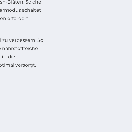
ash-Diäten. Solche
germodus schaltet
en erfordert
l zu verbessern. So
e nährstoffreiche
li
– die
timal versorgt.