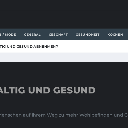
N / MODE
GENERAL
GESCHÄFT
GESUNDHEIT
KOCHEN
TIG UND GESUND ABNEHMEN?
LTIG UND GESUND
le Menschen auf ihrem Weg zu mehr Wohlbefinden und 