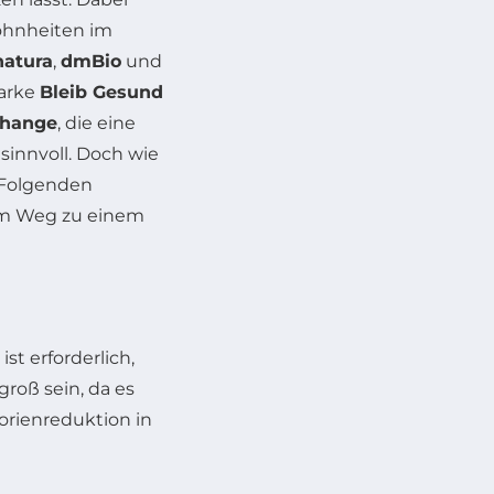
wohnheiten im
natura
,
dmBio
und
arke
Bleib Gesund
hange
, die eine
innvoll. Doch wie
 Folgenden
 dem Weg zu einem
st erforderlich,
groß sein, da es
rienreduktion in