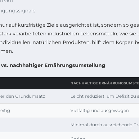
inken
tigungssignale
ur auf kurzfristige Ziele ausgerichtet ist, sondern so ges
tark verarbeiteten industriellen Lebensmitteln, wie sie o
dividuellen, natürlichen Produkten, hilft dem Körper, b
hmen.
n vs. nachhaltiger Ernährungsumstellung
NACHHALTIGE ERNÄHRUNGSUMST
unter den Grundumsatz
Leicht reduziert, um Defizit zu 
eitig
Vielfältig und ausgewogen
Minimal durch ausreichende Pr