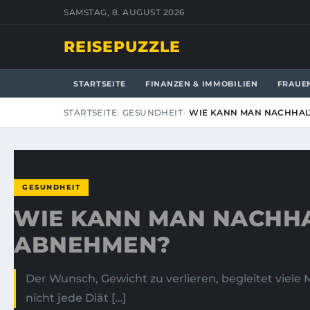
SAMSTAG, 8. AUGUST 2026
REISEPUZZLE
STARTSEITE
FINANZEN & IMMOBILIEN
FRAUE
STARTSEITE
GESUNDHEIT
WIE KANN MAN NACHHAL
GESUNDHEIT
WIE KANN MAN NACHHA
ABNEHMEN?
Der Wunsch, Gewicht zu verlieren, begleitet vie
nicht jede Diät […]