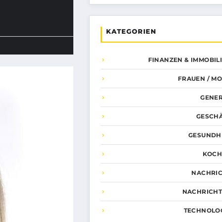
KATEGORIEN
FINANZEN & IMMOBIL
FRAUEN / M
GENE
GESCH
GESUNDH
KOCH
NACHRI
NACHRICH
TECHNOLO