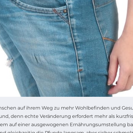
 Menschen auf ihrem Weg zu mehr Wohlbefinden und Ges
sund, denn echte Veränderung erfordert mehr als kurzf
llem auf einer ausgewogenen Ernährungsumstellung basi
d gleichzeitig die Pfunde langsam, aber sicher schmelz