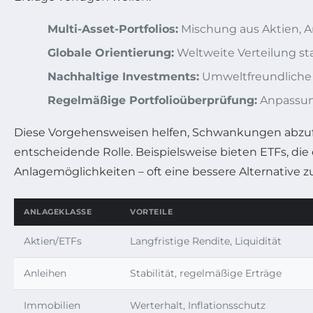
Multi-Asset-Portfolios:
Mischung aus Aktien, A
Globale Orientierung:
Weltweite Verteilung sta
Nachhaltige Investments:
Umweltfreundliche u
Regelmäßige Portfolioüberprüfung:
Anpassun
Diese Vorgehensweisen helfen, Schwankungen abzufed
entscheidende Rolle. Beispielsweise bieten ETFs, d
Anlagemöglichkeiten – oft eine bessere Alternative zu
ANLAGEKLASSE
VORTEILE
Aktien/ETFs
Langfristige Rendite, Liquidität
Anleihen
Stabilität, regelmäßige Erträge
Immobilien
Werterhalt, Inflationsschutz