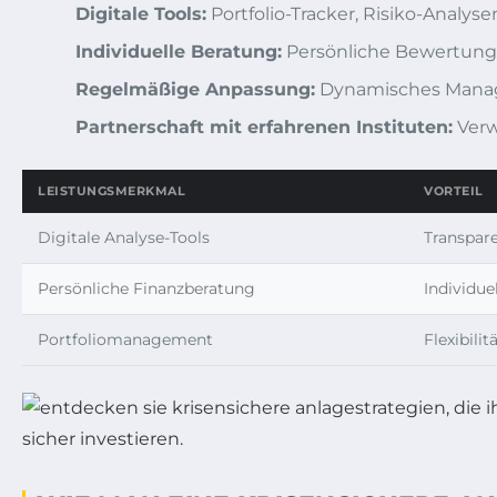
Digitale Tools:
Portfolio-Tracker, Risiko-Analys
Individuelle Beratung:
Persönliche Bewertung 
Regelmäßige Anpassung:
Dynamisches Manag
Partnerschaft mit erfahrenen Instituten:
Verw
LEISTUNGSMERKMAL
VORTEIL
Digitale Analyse-Tools
Transpar
Persönliche Finanzberatung
Individue
Portfoliomanagement
Flexibili