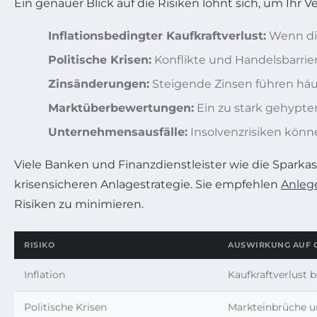
Ein genauer Blick auf die Risiken lohnt sich, um Ihr 
Inflationsbedingter Kaufkraftverlust:
Wenn die 
Politische Krisen:
Konflikte und Handelsbarrier
Zinsänderungen:
Steigende Zinsen führen häu
Marktüberbewertungen:
Ein zu stark gehypte
Unternehmensausfälle:
Insolvenzrisiken könne
Viele Banken und Finanzdienstleister wie die Sparkas
krisensicheren Anlagestrategie. Sie empfehlen
Anleg
Risiken zu minimieren.
RISIKO
AUSWIRKUNG AUF 
Inflation
Kaufkraftverlust 
Politische Krisen
Markteinbrüche u