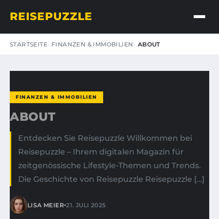
REISEPUZZLE
STARTSEITE
FINANZEN & IMMOBILIEN
ABOUT
FINANZEN & IMMOBILIEN
ABOUT
Entdecken Sie Reisepuzzle Willkommen bei
Reisepuzzle – Ihrem digitalen Magazin für
zeitgenössische Lifestyle-Themen und Trends.
Die Geschichte von Reisepuzzle Reisepuzzle […]
•
LISA MEIER
21. JULI 2025