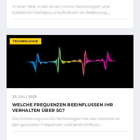
In einer Welt, in der Smart-Home-Technologien und
künstliche Intelligenz unaufhaltsam an Bedeutung…
TECHNOLOGIE
25. JULI 2025
WELCHE FREQUENZEN BEEINFLUSSEN IHR
VERHALTEN ÜBER 5G?
Die Einführung von 5G-Technologien hat das Interesse an
den genutzten Frequenzen und deren Einfluss…