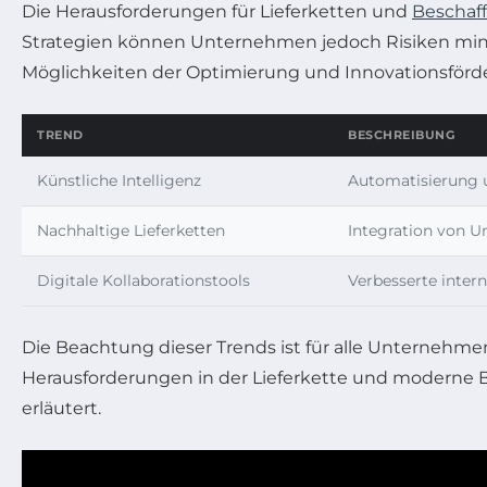
Die Herausforderungen für Lieferketten und
Beschaf
Strategien können Unternehmen jedoch Risiken min
Möglichkeiten der Optimierung und Innovationsförd
TREND
BESCHREIBUNG
Künstliche Intelligenz
Automatisierung u
Nachhaltige Lieferketten
Integration von U
Digitale Kollaborationstools
Verbesserte inte
Die Beachtung dieser Trends ist für alle Unternehmen 
Herausforderungen in der Lieferkette und moderne 
erläutert.