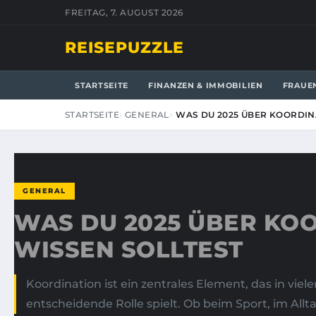
FREITAG, 7. AUGUST 2026
REISEPUZZLE
STARTSEITE
FINANZEN & IMMOBILIEN
FRAUE
STARTSEITE
GENERAL
WAS DU 2025 ÜBER KOORDIN
GENERAL
WAS DU 2025 ÜBER KO
WISSEN SOLLTEST
Koordination ist ein zentrales Element, das in vie
entscheidende Rolle spielt. Ob beim Sport, im Allta