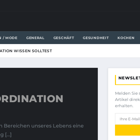
N / MODE
GENERAL
GESCHÄFT
GESUNDHEIT
KOCHEN
ATION WISSEN SOLLTEST
NEWSLE
Melden Sie 
ORDINATION
Artikel dire
erhalten.
len Bereichen unseres Lebens eine
g […]