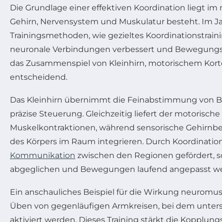
Die Grundlage einer effektiven Koordination liegt i
Gehirn, Nervensystem und Muskulatur besteht. Im J
Trainingsmethoden, wie gezieltes Koordinationstrain
neuronale Verbindungen verbessert und Bewegungs
das Zusammenspiel von Kleinhirn, motorischem Korte
entscheidend.
Das Kleinhirn übernimmt die Feinabstimmung von B
präzise Steuerung. Gleichzeitig liefert der motorische
Muskelkontraktionen, während sensorische Gehirnber
des Körpers im Raum integrieren. Durch Koordinatio
Kommunikation
zwischen den Regionen gefördert, so
abgeglichen und Bewegungen laufend angepasst w
Ein anschauliches Beispiel für die Wirkung neuromus
Üben von gegenläufigen Armkreisen, bei dem unters
aktiviert werden. Dieses Training stärkt die Kopplung