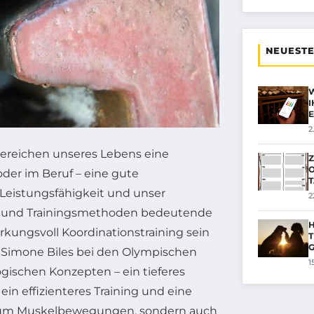
NEUESTE
W
E
2
 Bereichen unseres Lebens eine
Z
O
oder im Beruf – eine gute
 Leistungsfähigkeit und unser
2
n und Trainingsmethoden bedeutende
H
irkungsvoll Koordinationstraining sein
T
n Simone Biles bei den Olympischen
1
ogischen Konzepten – ein tieferes
in effizienteres Training und eine
ur um Muskelbewegungen, sondern auch