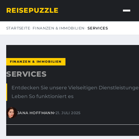
REISEPUZZLE
STARTSEITE
FINANZEN & IMMOBILIEN
SERVICES
FINANZEN & IMMOBILIEN
SERVICES
Entdecken Sie unsere Vielseitigen Dienstleistungen
Leben So funktioniert es
•
JANA HOFFMANN
21. JULI 2025