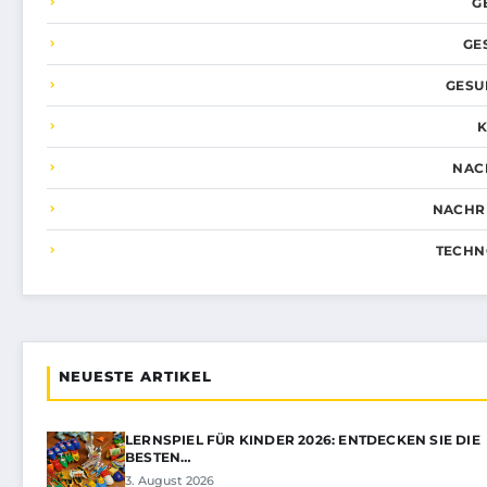
G
GE
GESU
NAC
NACHR
TECHN
NEUESTE ARTIKEL
LERNSPIEL FÜR KINDER 2026: ENTDECKEN SIE DIE
BESTEN…
3. August 2026