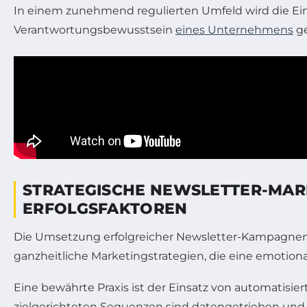
In einem zunehmend regulierten Umfeld wird die Einh
Verantwortungsbewusstsein
eines Unternehmens
ge
STRATEGISCHE NEWSLETTER-MARK
ERFOLGSFAKTOREN
Die Umsetzung erfolgreicher Newsletter-Kampagnen 
ganzheitliche Marketingstrategien, die eine emotio
Eine bewährte Praxis ist der Einsatz von automati
zielgerichteten Sequenzen sind datengetrieben und