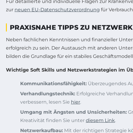
Für detaillierte und individuelle Fragen zur Kranken
zur
neuen EU-Datenschutzverordnung
für Verbrauc
PRAXISNAHE TIPPS ZU NETZWERK
Neben fachlichen Kenntnissen und finanzieller Unte
erfolgreich zu sein. Der Austausch mit anderen U
bilden die Grundlage für ein stabiles Geschäftsmodell
Wichtige Soft Skills und Netzwerkstrategien im Üb
Kommunikationsfähigkeit:
Überzeugendes Auf
Verhandlungstechnik:
Erfolgreiche Verhandlun
verbessern, lesen Sie
hier
.
Umgang mit Ängsten und Unsicherheiten:
Gr
Kreativität finden Sie unter
diesem Link
.
Netzwerkaufbau:
Mit der richtigen Strategie 