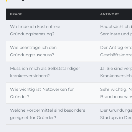
FRAGE
ANTWORT
Wo finde ich kostenfreie
Hauptsächlich 
Gründungsberatung?
Seminare und p
Wie beantrage ich den
Der Antrag erfo
Gründungszuschuss?
Geschäftskonze
Muss ich mich als Selbstständiger
Ja, Sie sind ve
krankenversichern?
Krankenversiche
Wie wichtig ist Netzwerken für
Sehr wichtig. 
Gründer?
Branchenverans
Welche Fördermittel sind besonders
Der Gründungsz
geeignet für Gründer?
Startups in De