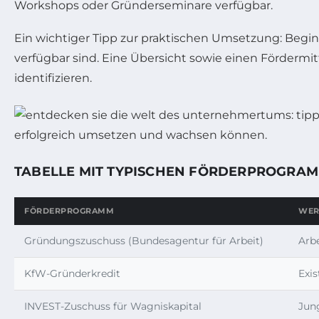
Workshops oder Gründerseminare verfügbar.
Ein wichtiger Tipp zur praktischen Umsetzung: Begi
verfügbar sind. Eine Übersicht sowie einen Fördermit
identifizieren.
TABELLE MIT TYPISCHEN FÖRDERPROGRA
FÖRDERPROGRAMM
WER
Gründungszuschuss (Bundesagentur für Arbeit)
Arbe
KfW-Gründerkredit
Exis
INVEST-Zuschuss für Wagniskapital
Jun